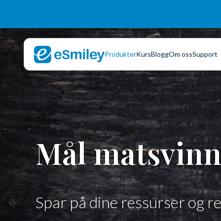
Produkter
Kurs
Blogg
Om oss
Support
Mål matsvin
Spar på dine ressurser og 