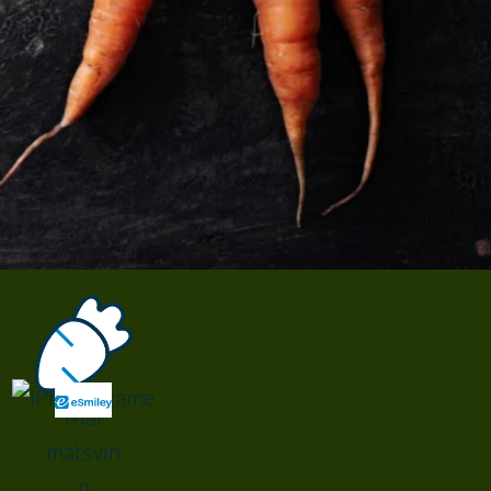
Mål
matsvin
n