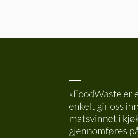
«FoodWaste er et
enkelt gir oss in
matsvinnet i kjø
gjennomføres på