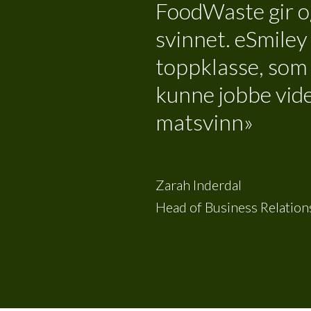
FoodWaste gir og
svinnet. eSmiley t
toppklasse, som g
kunne jobbe vid
matsvinn»
Zarah Inderdal
Head of Business Relations 