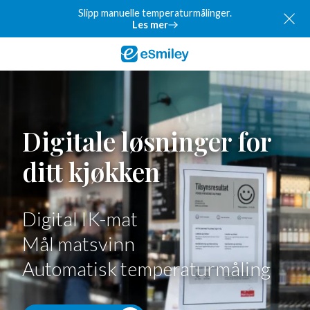
Slipp manuelle temperaturmålinger.
Les mer
Digitale løsninger for
ditt kjøkken
Digital IK-mat
Mål matsvinn
Automatisk temperaturmåling