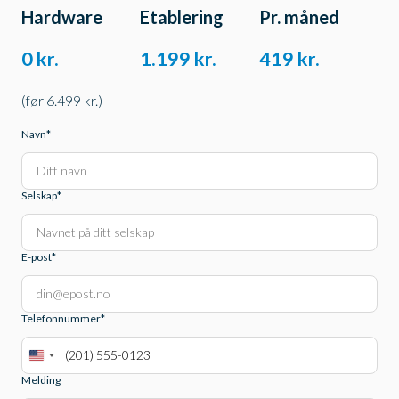
Hardware
Etablering
Pr. måned
0 kr.
1.199 kr.
419 kr.
(før 6.499 kr.)
Navn
*
Selskap
*
E-post
*
Telefonnummer
*
A
Melding
m