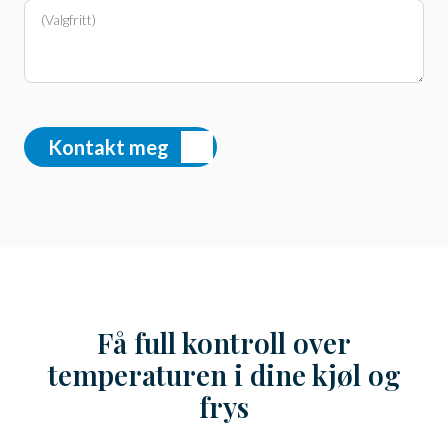
e
r
i
k
Kontakt meg
a
+
1
Få full kontroll over
temperaturen i dine kjøl og
frys